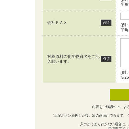
半角
会社ＦＡＸ
必須
(例：
半角
対象原料の化学物質名をご記
必須
入願います。
(例
※2
内容をご確認の上、よ
（上記ボタンを押した後、次の画面がでるまで、
入力がうまく行かない場合は、
送信先アド